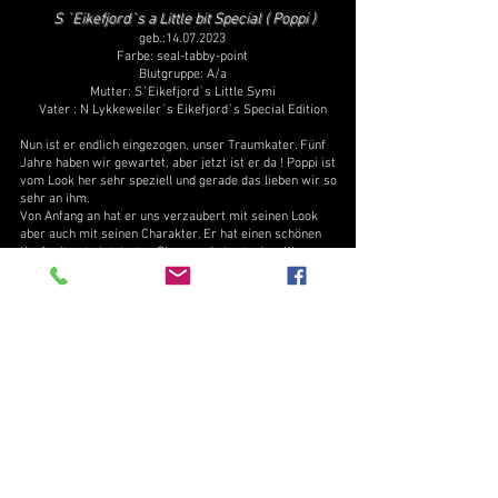
S `Eikefjord`s a Little bit Special ( Poppi )
geb.:
14.07.2023
Farbe: seal-tabby-point
Blutgruppe: A/a
Mutter: S`Eikefjord`s Little Symi
Vater : N Lykkeweiler`s Eikefjord`s Special Edition
Nun ist er endlich eingezogen, unser Traumkater. Fünf
Jahre haben wir gewartet, aber jetzt ist er da ! Poppi ist
vom Look her sehr speziell und gerade das lieben wir so
sehr an ihm.
Von Anfang an hat er uns verzaubert mit seinen Look
aber auch mit seinen Charakter. Er hat einen schönen
Kopf mit gut platzierten Ohren und ein starkes Kinn.
Seine tabby Zeichnung ist schön klar. Sein Körper ist sehr
stämmig und sein Fell lang und silky soft.
Aber auch sein Charakter ist einfach nur ein Traum.
Poppi ist ruhig, ausgeglichen, sanftmütig, witzig und total
verschmust.
Vom ersten Tag an hat er sich super in die Gruppe
eingefügt.
Seine Lieblingsladys sind Oilily und Vanilla Kiss. Sie
werden von ihm abgeschleckt.
Poppi soll mit seinem Look uns noch einmal eine neue
Richtung in unserer Zucht geben. Gepaart mit unseren
Mädchen erhoffen wir uns wunderschöne Kitten.
Liebe Carolin, wir danken Dir von ganzen, dass Du uns