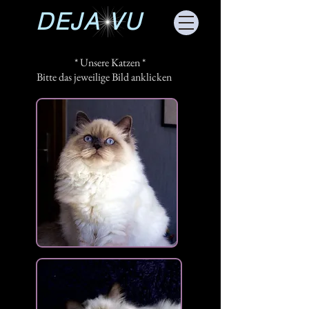
DEJA VU
* Unsere Katzen *
Bitte das jeweilige Bild anklicken